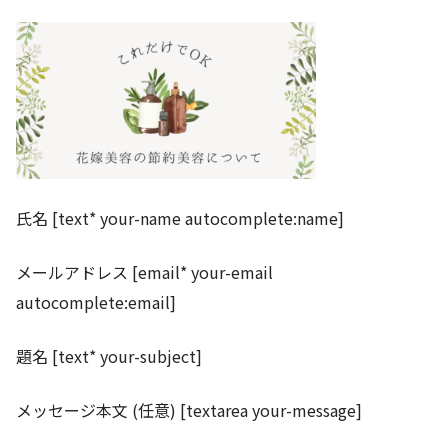
氏名 [text* your-name autocomplete:name]
メールアドレス [email* your-email
autocomplete:email]
題名 [text* your-subject]
メッセージ本文 (任意) [textarea your-message]