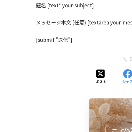
題名 [text* your-subject]
メッセージ本文 (任意) [textarea your-mes
[submit "送信"]
ポスト
シェ
「この