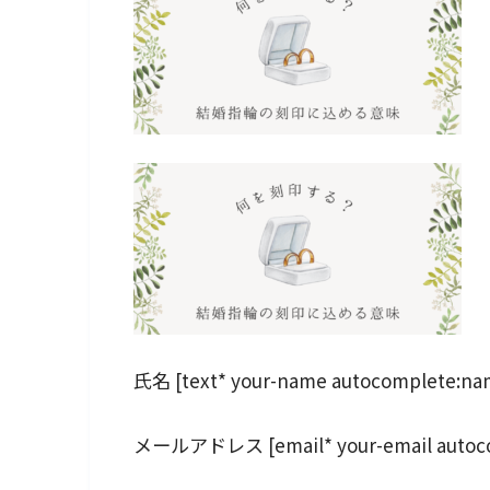
氏名 [text* your-name autocomplete:na
メールアドレス [email* your-email autoco