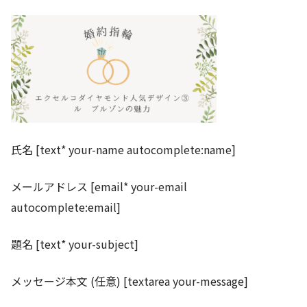
氏名 [text* your-name autocomplete:name]
メールアドレス [email* your-email
autocomplete:email]
題名 [text* your-subject]
メッセージ本文 (任意) [textarea your-message]