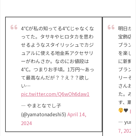
4℃が私の知ってる4℃じゃなくな
明日か
ってた。タサキやヒロタカを思わ
宝飾店
せるようなスタイリッシュでカジ
ブラン
ュアルに使える地金系アクセサリ
を楽し
ーがわんさか。なのにお値段は
に新鮮
4℃。つまりお手頃。1万円〜あっ
ブラン
て最高なんだが？？え？？欲し
リーそ
い…
さんお
pic.twitter.com/Q6wOh6daw1
た。み
す、期
— やまとなでし子
♥
pi
(@yamatonadeshi5)
April 14,
— 𝗒𝗎
2024
7, 2023