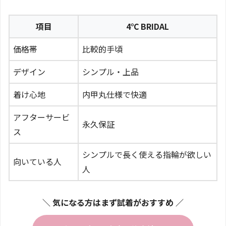
項目
4℃ BRIDAL
価格帯
比較的手頃
デザイン
シンプル・上品
着け心地
内甲丸仕様で快適
アフターサービ
永久保証
ス
シンプルで長く使える指輪が欲しい
向いている人
人
＼ 気になる方はまず試着がおすすめ ／