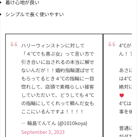
着け心地が良い
シンプルで長く使いやすい
ハリーウィンストンに対して
4℃が
「４℃でも喜ぶ女」って言い方で
ん！？
引き合いに出されるの本当に解せ
ないんだが！！婚約指輪選ばせて
あさに
もらってるとき４℃の指輪に一目
は4℃
惚れして、店頭で素晴らしい接客
絶対に
していただいて、どうしても４℃
の指輪にしてくれって頼んだ女も
4℃は
ここにいるんですよ！！！！
事を後で
— 輪島てんてん (@1010koya)
普通に
September 3, 2023
がダサ