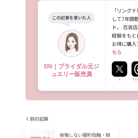
「リングナ
この記事を書いた人
して7年間
ト。 百貨
経験をもと
お得に購入
ちら
ERI｜ブライダル元ジ
ュエリー販売員
X
Th
前の記事
後悔しない婚約指輪・結