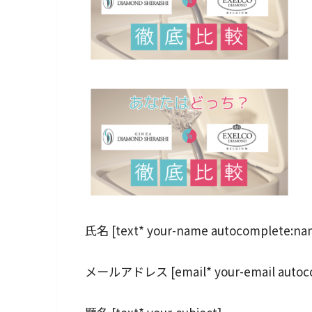
氏名 [text* your-name autocomplete:na
メールアドレス [email* your-email autoco