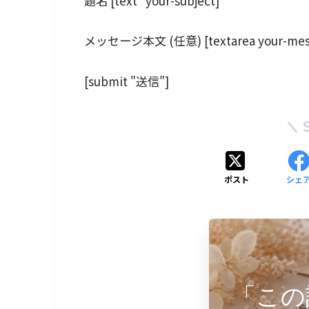
題名 [text* your-subject]
メッセージ本文 (任意) [textarea your-mes
[submit "送信"]
ポスト
シェ
「この