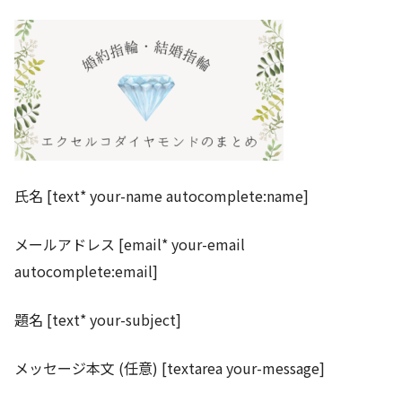
氏名 [text* your-name autocomplete:name]
メールアドレス [email* your-email
autocomplete:email]
題名 [text* your-subject]
メッセージ本文 (任意) [textarea your-message]