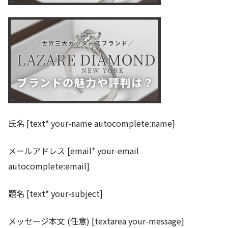
氏名 [text* your-name autocomplete:name]
メールアドレス [email* your-email
autocomplete:email]
題名 [text* your-subject]
メッセージ本文 (任意) [textarea your-message]