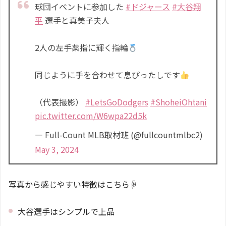
球団イベントに参加した
#ドジャース
#大谷翔
平
選手と真美子夫人
2人の左手薬指に輝く指輪
同じように手を合わせて息ぴったしです
（代表撮影）
#LetsGoDodgers
#ShoheiOhtani
pic.twitter.com/W6wpa22d5k
— Full-Count MLB取材班 (@fullcountmlbc2)
May 3, 2024
写真から感じやすい特徴はこちら☟
大谷選手はシンプルで上品