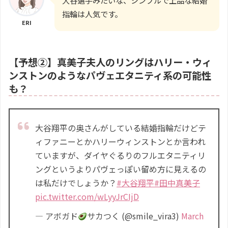
大谷選手みたいな、シンプルで上品な結婚
指輪は人気です。
ERI
【予想②】真美子夫人のリングはハリー・ウィ
ンストンのようなパヴェエタニティ系の可能性
も？
大谷翔平の奥さんがしている結婚指輪だけどテ
ィファニーとかハリーウィンストンとか言われ
ていますが、ダイヤぐるりのフルエタニティリ
ングというよりパヴェっぽい留め方に見えるの
は私だけでしょうか？
#大谷翔平
#田中真美子
pic.twitter.com/wLyyJrCIjD
— アボガド
サカつく (@smile_vira3)
March