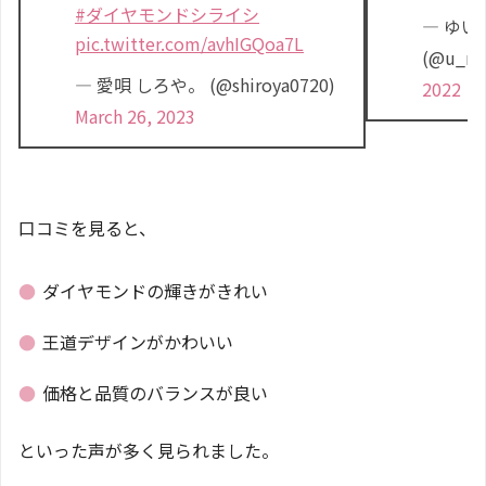
#ダイヤモンドシライシ
— ゆいき
pic.twitter.com/avhIGQoa7L
(@u_m
— 愛唄 しろや。 (@shiroya0720)
2022
March 26, 2023
口コミを見ると、
●
ダイヤモンドの輝きがきれい
●
王道デザインがかわいい
●
価格と品質のバランスが良い
といった声が多く見られました。