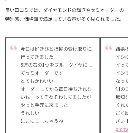
良い口コミでは、ダイヤモンドの輝きやセミオーダーの
特別感、価格面で満足している声が多く見られました。
今日は好きぴと指輪の受け取りに
結婚指
行ってきました
イシに
5連の石の1つをブルーダイヤにし
イって
てセミオーダーです
インで
とてもかわいい
なった
オーダーしてから毎日待ちきれな
側のブ
いねーってそわそわしてましたが
無知な
やっと手元に来ました
くれた
うれしい
ごく助
にこにこしちゃうね
ざいま
pic.twi