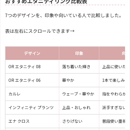
おすすめエタニティリング比較表
7つのデザインを、印象や向いている人で比較しました。
表は左右にスクロールできます→
デザイン
印象
向い
OR エタニティ 08
落ち着いた輝き
上品に使いた
OR エタニティ 06
華やか
1本で楽しみた
カルレ
ウェーブ・華やか
指をやわらか
インフィニティ プランツ
上品・おしゃれ
派手すぎない
エナ クロス
さりげない
普段使い重視