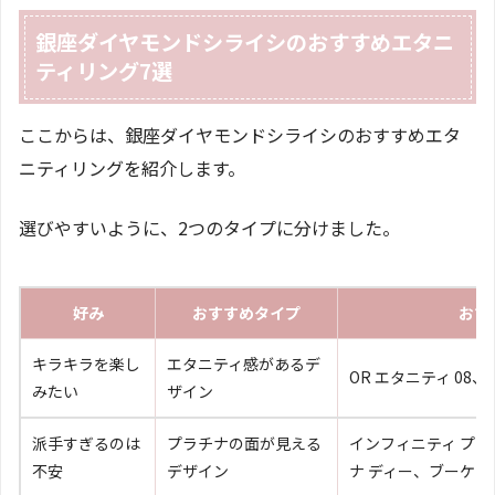
銀座ダイヤモンドシライシのおすすめエタニ
ティリング7選
ここからは、銀座ダイヤモンドシライシのおすすめエタ
ニティリングを紹介します。
選びやすいように、2つのタイプに分けました。
好み
おすすめタイプ
おす
キラキラを楽し
エタニティ感があるデ
OR エタニティ 08、
みたい
ザイン
派手すぎるのは
プラチナの面が見える
インフィニティ プラ
不安
デザイン
ナ ディー、ブーケ