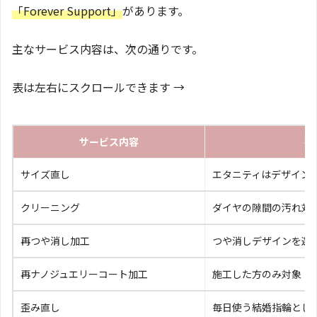
「Forever Support」
があります。
主なサービス内容は、次の通りです。
表は左右にスクロールできます →
サービス内容
確
サイズ直し
エタニティはデザイン
クリーニング
ダイヤの隙間の汚れ対
再つや消し加工
つや消しデザインを選
再ナノジュエリーコート加工
施工した方のみ対象
歪み直し
毎日使う結婚指輪とし