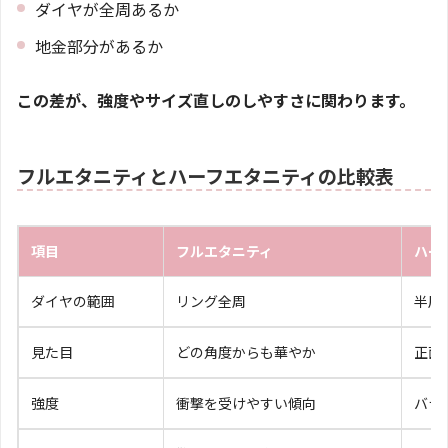
ダイヤが全周あるか
地金部分があるか
この差が、強度やサイズ直しのしやすさに関わります。
フルエタニティとハーフエタニティの比較表
項目
フルエタニティ
ハー
ダイヤの範囲
リング全周
半周
見た目
どの角度からも華やか
正面
強度
衝撃を受けやすい傾向
バラ