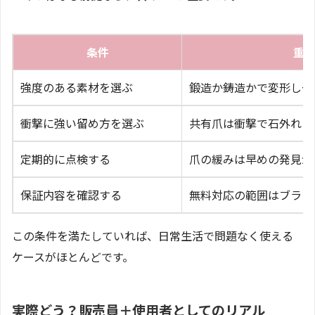
条件
重
強度のある素材を選ぶ
鍛造か鋳造かで変形しや
衝撃に強い留め方を選ぶ
共有爪は衝撃で石外れし
定期的に点検する
爪の緩みは早めの発見が
保証内容を確認する
無料対応の範囲はブラン
この条件を満たしていれば、日常生活で問題なく使える
ケースがほとんどです。
実際どう？販売員＋使用者としてのリアル