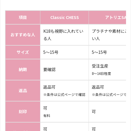
項目
Classic CHESS
アトリエSAW
K18も視野に入れてい
プラチナや素材にこ
おすすめな人
る人
い人
サイズ
5〜15号
5〜15号
受注生産
納期
要確認
8〜14日程度
返品可
返品可
返品
※条件は公式ページで確認
※条件は公式ページで確
可
刻印
可
有料
可
可